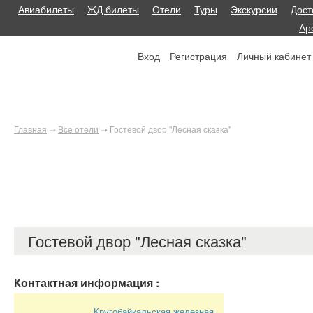
Авиабилеты
ЖД билеты
Отели
Туры
Экскурсии
Дост
Ар
Вход
Регистрация
Личный кабинет
Главная
➝
Все отели
➝
Гостевой двор "Лесная сказка"
Гостевой двор "Лесная сказка"
Контактная информация
:
Кругобайкальская железная