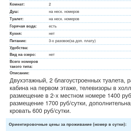
Комнат:
2
Душ:
на неск. номеров
Туалет:
на неск. номеров
Горячая вода:
есть
Кухня:
нет
Питание:
3-х разовое(за доп. плату)
Удобства:
Вид на озеро:
нет
Всего номеров
такого типа:
Описание:
Двухэтажный, 2 благоустроенных туалета, 
кабина на первом этаже, телевизоры в холл
размещение в 2-х местном номере 1400 руб/
размещение 1700 руб/сутки, дополнительна
кровать 600 руб/сутки.
Ориентировочные цены за проживание (номер в сутки):