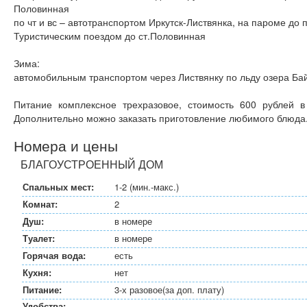
Половинная
по чт и вс – автотранспортом Иркутск-Листвянка, на пароме до 
Туристическим поездом до ст.Половинная
Зима:
автомобильным транспортом через Листвянку по льду озера Ба
Питание комплексное трехразовое, стоимость 600 рублей в
Дополнительно можно заказать приготовление любимого блюда
Номера и цены
БЛАГОУСТРОЕННЫЙ ДОМ
Спальных мест:
1-2 (мин.-макс.)
Комнат:
2
Душ:
в номере
Туалет:
в номере
Горячая вода:
есть
Кухня:
нет
Питание:
3-х разовое(за доп. плату)
Удобства: