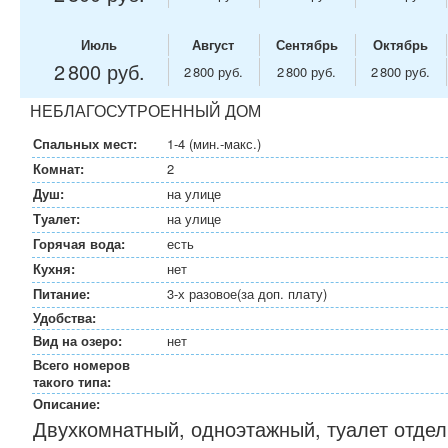
Июль
Август
Сентябрь
Октябрь
2 800 руб.
2 800 руб.
2 800 руб.
2 800 руб.
НЕБЛАГОСУТРОЕННЫЙ ДОМ
Спальных мест:
1-4 (мин.-макс.)
Комнат:
2
Душ:
на улице
Туалет:
на улице
Горячая вода:
есть
Кухня:
нет
Питание:
3-х разовое(за доп. плату)
Удобства:
Вид на озеро:
нет
Всего номеров
такого типа:
Описание:
Двухкомнатный, одноэтажный, туалет отдел