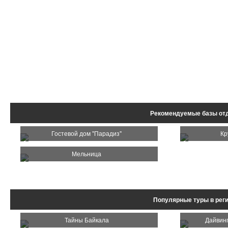
Рекомендуемые базы от
Гостевой дом "Парадиз"
Кр
Мельница
Популярные туры в реги
Тайны Байкала
Дайвин