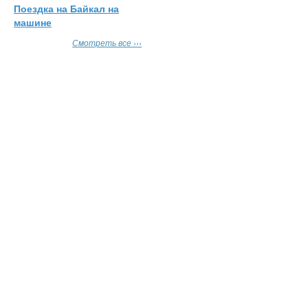
Поездка на Байкал на
машине
Смотреть все ›››
О проекте
Форум
Добавить объяв
Все права защищены © 2012-2019
Вас интересует 
«МореБайкал.ру»
Байкале? Вы 