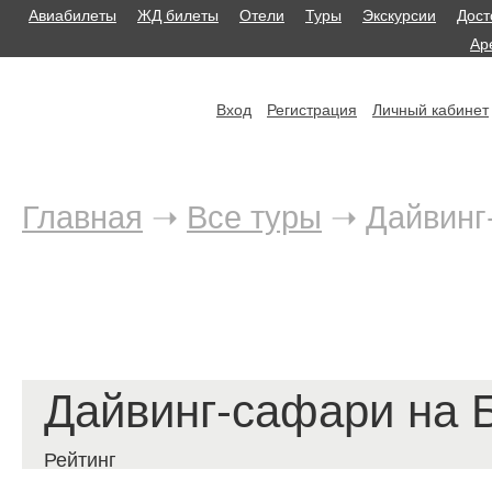
Авиабилеты
ЖД билеты
Отели
Туры
Экскурсии
Дост
Ар
Вход
Регистрация
Личный кабинет
Главная
➝
Все туры
➝
Дайвинг
Дайвинг-сафари на 
Рейтинг