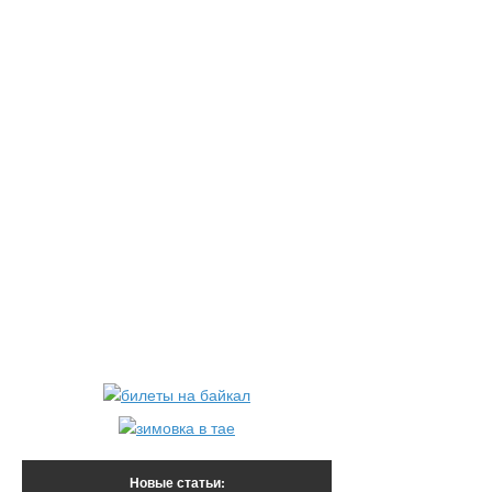
Трансфер Листвянка-Иркутск на микроавтобусе (1 час в дороге).
По прибытию в Иркутск размещение в гостинице «Звезда».
Ужин за свой счет.
Питание включено: завтрак, обед.
Ужин за свой счет.
7 день
Завтрак в гостинице, сборы.
Трансфер в аэропорт в сопровождении гида.
Вылет. Питание включено: завтрак.
Новые статьи: