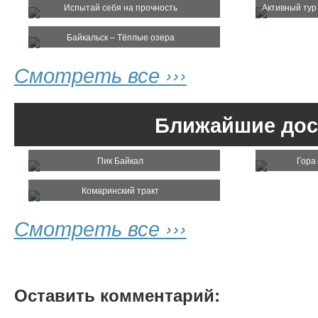
Испытай себя на прочность
Активный тур
3 день
Байкальск – Тёплые озера
Завтрак на корабле.
Погружения у дайв-спота «Бурун-Будэ» (левый и правый).
Смотреть все ›››
Грандиозный глубоководный каньон, увидеть который по настоя
Утром погружение у левого «Бурун-Будэ» - каньон, грот, свал, гу
Ближайшие дос
Обед на корабле.
Погружение у правого «Бурун-Буде» - каньон, уступчатый свал, г
Пик Байкал
Гора
Ночевка у пляжа «Отстойный».
Комаринский тракт
Костер, хариус «на рожнах», шашлыки. Питание включено: завтр
Смотреть все ›››
4 день
Завтрак на корабле.
Оставить комментарий:
Погружение возле мыса Ижимей, рядом с самой высокой горой
грандиозный свал, губка).