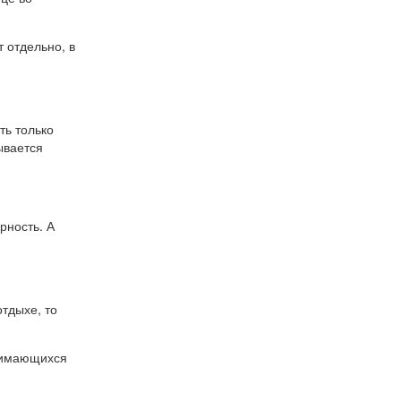
 отдельно, в
ть только
ывается
рность. А
отдыхе, то
нимающихся