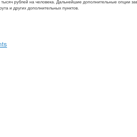
5 тысяч рублей на человека. Дальнейшие дополнительные опции зав
ута и других дополнительных пунктов.
ts
Форум
Добавить объявление
Новости
Магазин сувени