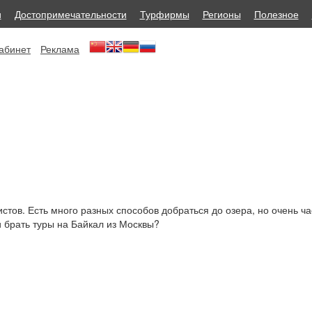
и
Достопримечательности
Турфирмы
Регионы
Полезное
абинет
Реклама
истов. Есть много разных способов добраться до озера, но очень ча
 брать туры на Байкал из Москвы?