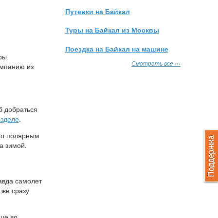
Путевки на Байкал
Туры на Байкал из Москвы
Поездка на Байкал на машине
ры
Смотреть все ›››
омпанию из
б добраться
зделе
.
 по полярным
а зимой.
авда самолет
 же сразу
ице во