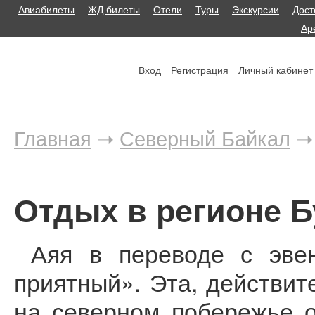
Авиабилеты
ЖД билеты
Отели
Туры
Экскурсии
Дост
Ар
Вход
Регистрация
Личный кабинет
Главная
➝
Северный Байкал
➝
Отдых в регионе Б
Аяя в переводе с эвенк
приятный». Эта, действит
на северном побережье 