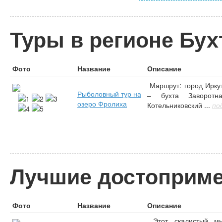
Туры в регионе Бух
Фото
Название
Описание
Маршрут: город Иркут
Рыболовный тур на
– бухта Заворо
озеро Фролиха
Котельниковский ...
по
Лучшие достоприме
Фото
Название
Описание
Этот скалистый мыс