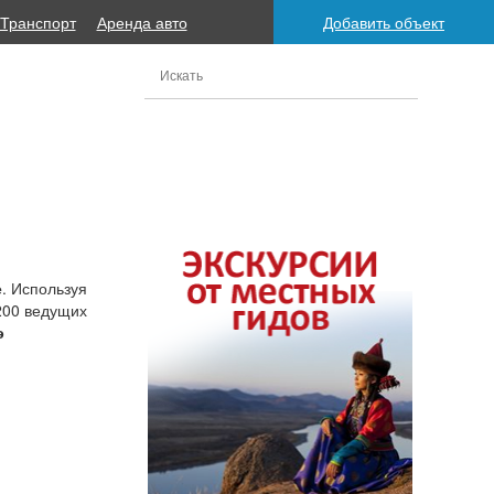
Транспорт
Аренда авто
Добавить объект
е
. Используя
200 ведущих
э