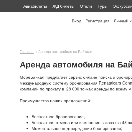
Авиабилеты
ЖД билеты
Отели
Туры
Экскурси
Вход
Регистрация
Личный к
Главная
➝
Аренда автомобиля на Байкале
Аренда автомобиля на Ба
МореБайкал предлагает сервис онлайн поиска и брони
международную систему бронирования Renatalcars Conn
компаний по прокату в 28 000 точках аренды по всему м
Преимущества наших предложений:
Бесплатное бронирование;
Бесплатная отмена или изменение заказа (за 48 ча
Моментальное подтверждение бронирования;