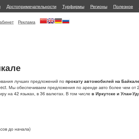
и
Достопримечательности
Турфирмы
Регионы
Полезное
абинет
Реклама
йкале
рования лучших предложений по
прокату автомобилей на Байкал
ect. Мы обеспечиваем предложения по аренде авто более чем от 
иру на 42 языках, в 36 валютах.
В том числе
в Иркутске и Улан-Уд
сов до начала)