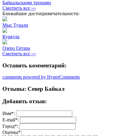
Байкальскими тропами
Смотреть все ›››
Ближайшие достопримечательности:
Мыс Турали
Куркула
Озеро Гитара
Смотреть все ›››
Оставить комментарий:
comments powered by HyperComments
Отзывы: Север Байкал
Добавить отзыв:
Имя
*
:
E-mail
*
:
Город
*
:
Оценка
*
: