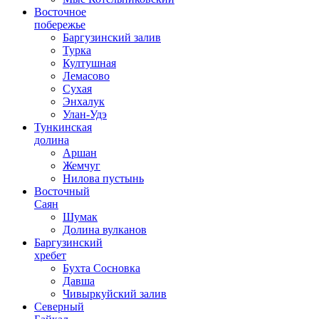
Восточное
побережье
Баргузинский залив
Турка
Култушная
Лемасово
Сухая
Энхалук
Улан-Удэ
Тункинская
долина
Аршан
Жемчуг
Нилова пустынь
Восточный
Саян
Шумак
Долина вулканов
Баргузинский
хребет
Бухта Сосновка
Давша
Чивыркуйский залив
Северный