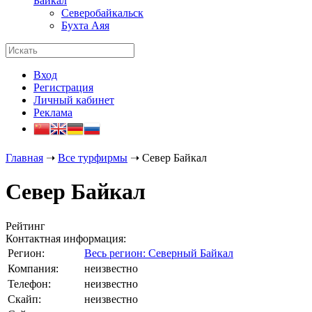
Байкал
Северобайкальск
Бухта Аяя
Вход
Регистрация
Личный кабинет
Реклама
Главная
➝
Все турфирмы
➝
Север Байкал
Север Байкал
Рейтинг
Контактная информация:
Регион:
Весь регион: Северный Байкал
Компания:
неизвестно
Телефон:
неизвестно
Скайп:
неизвестно