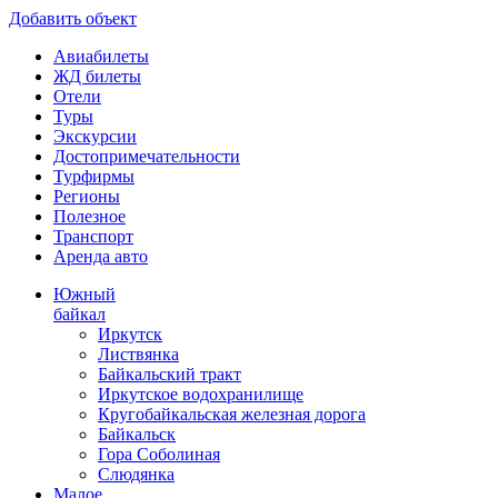
Добавить объект
Авиабилеты
ЖД билеты
Отели
Туры
Экскурсии
Достопримечательности
Турфирмы
Регионы
Полезное
Транспорт
Аренда авто
Южный
байкал
Иркутск
Листвянка
Байкальский тракт
Иркутское водохранилище
Кругобайкальская железная дорога
Байкальск
Гора Соболиная
Слюдянка
Малое