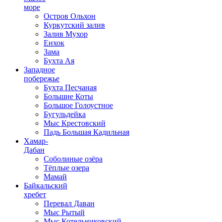
море
Остров Ольхон
Куркутский залив
Залив Мухор
Енхок
Зама
Бухта Ая
Западное
побережье
Бухта Песчаная
Большие Коты
Большое Голоустное
Бугульдейка
Мыс Крестовский
Падь Большая Кадильная
Хамар-
Дабан
Соболиные озёра
Тёплые озера
Мамай
Байкальский
хребет
Перевал Даван
Мыс Рытый
Мыс Котельниковский