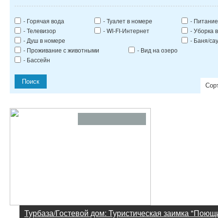
- Горячая вода
- Туалет в номере
- Питание
- Телевизор
- WI-FI-Интернет
- Уборка 
- Душ в номере
- Баня/са
- Проживание с животными
- Вид на озеро
- Бассейн
Поиск
Сор
Турбаза/Гостевой дом: Туристическая заимка "Поющ