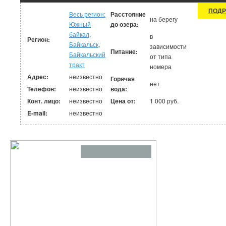
Пески"
ПОДР
Весь регион:
Расстояние
на берегу
Южный
до озера:
байкал
,
в
Регион:
Байкальск
,
зависимости
Питание:
Байкальский
от типа
тракт
номера
Адрес:
неизвестно
Горячая
нет
Телефон:
неизвестно
вода:
Конт. лицо:
неизвестно
Цена от:
1 000 руб.
E-mail:
неизвестно