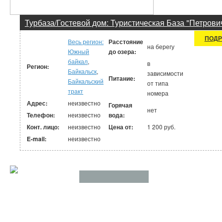
Турбаза/Гостевой дом: Туристическая База "Петрови
ПОДР
Весь регион:
Расстояние
на берегу
Южный
до озера:
байкал
,
в
Регион:
Байкальск
,
зависимости
Питание:
Байкальский
от типа
тракт
номера
Адрес:
неизвестно
Горячая
нет
Телефон:
неизвестно
вода:
Конт. лицо:
неизвестно
Цена от:
1 200 руб.
E-mail:
неизвестно