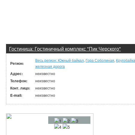
Гостиница: Гостиничный комплекс "Пик Черского"
Весь регион: Южный байкал
,
Гора Соболиная
,
Кругобайк
Регион:
железная дорога
Адрес:
неизвестно
Телефон:
неизвестно
Конт. лицо:
неизвестно
E-mail:
неизвестно