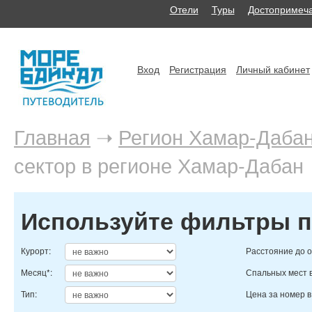
Отели
Туры
Достопримеча
Вход
Регистрация
Личный кабинет
Главная
➝
Регион Хамар-Даба
сектор в регионе Хамар-Дабан
Используйте фильтры п
Курорт:
Расстояние до о
Месяц*:
Спальных мест 
Тип:
Цена за номер в 