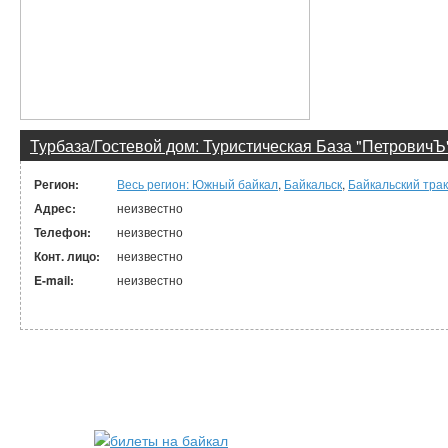
Турбаза/Гостевой дом: Туристическая База "ПетровичЪ
Регион:
Весь регион: Южный байкал
,
Байкальск
,
Байкальский трак
Адрес:
неизвестно
Телефон:
неизвестно
Конт. лицо:
неизвестно
E-mail:
неизвестно