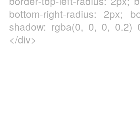
border-top-left-radius: 2px; 
bottom-right-radius: 2px; bo
shadow: rgba(0, 0, 0, 0.2)
</div>
О проекте
Форум
Добавить объяв
Все права защищены © 2012-2019
Вас интересует 