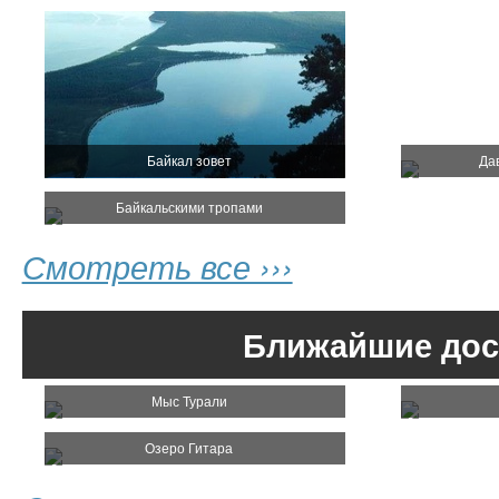
Байкал зовет
Да
Байкальскими тропами
Смотреть все ›››
Ближайшие дос
Мыс Турали
Озеро Гитара