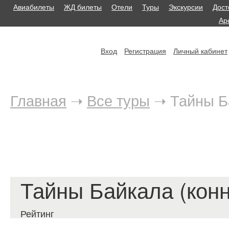
Авиабилеты
ЖД билеты
Отели
Туры
Экскурсии
Дост
Ар
Вход
Регистрация
Личный кабинет
Главная
➝
Все туры
➝
Тайны Б
Тайны Байкала (кон
Рейтинг