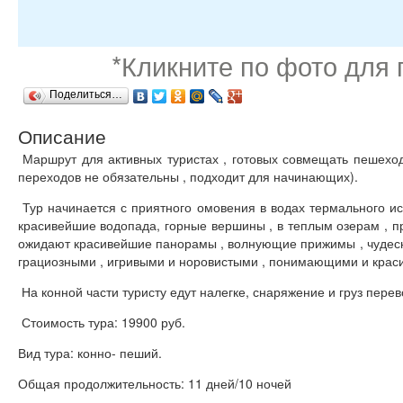
*Кликните по фото для
Поделиться…
Описание
Маршрут для активных туристах , готовых совмещать пешехо
переходов не обязательны , подходит для начинающих).
Тур начинается с приятного омовения в водах термального ис
красивейшие водопада, горные вершины , в теплым озерам , пр
ожидают красивейшие панорамы , волнующие прижимы , чудесн
грациозными , игривыми и норовистыми , понимающими и крас
На конной части туристу едут налегке, снаряжение и груз пере
Стоимость тура: 19900 руб.
Вид тура: конно- пеший.
Общая продолжительность: 11 дней/10 ночей