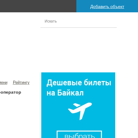
Добавить объект
мени
Рейтингу
роператор