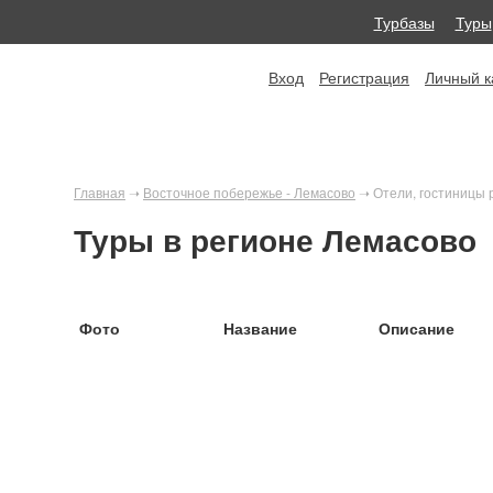
Турбазы
Туры
Вход
Регистрация
Личный к
Главная
➝
Восточное побережье - Лемасово
➝
Отели, гостиницы 
Туры в регионе Лемасово
Фото
Название
Описание