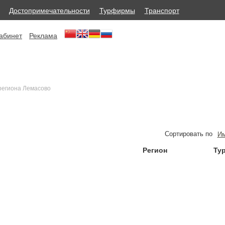
Достопримечательности
Турфирмы
Транспорт
абинет
Реклама
региона Лемасово
Сортировать по
И
Регион
Ту