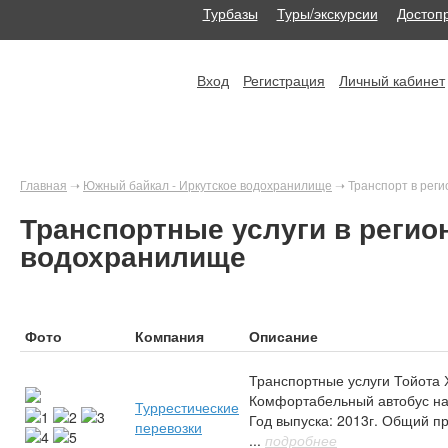
Турбазы
Туры/экскурсии
Достоп
Вход
Регистрация
Личный кабинет
Главная
➝
Южный байкал - Иркутское водохранилище
➝
Транспорт в рег
Транспортные услуги в регио
водохранилище
Фото
Компания
Описание
Транспортные услуги Тойота 
Комфортабельный автобус на
Туррестические
Год выпуска: 2013г. Общий пр
перевозки
...
подробнее