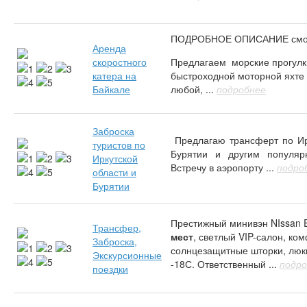
ПОДРОБНОЕ ОПИСАНИЕ смотре
Аренда
скоростного
Предлагаем морские прогулк
катера на
быстроходной моторной яхте
Байкале
любой, ...
подробнее
Заброска
Предлагаю трансферт по Ирк
туристов по
Бурятии и другим популяр
Иркутской
Встречу в аэропорту ...
подро
области и
Бурятии
Престижный минивэн NIssan 
Трансфер,
мест
, светлый VIP-салон, ко
Заброска,
солнцезащитные шторки, люки
Экскурсионные
-18С. Ответственный ...
подро
поездки