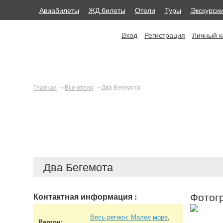
Авиабилеты
ЖД билеты
Отели
Туры
Экскурси
Вход
Регистрация
Личный к
Главная
➝
Все отели
➝
Два Бегемота
Два Бегемота
Фотог
Контактная информация
:
Весь регион: Малое море
,
Регион: