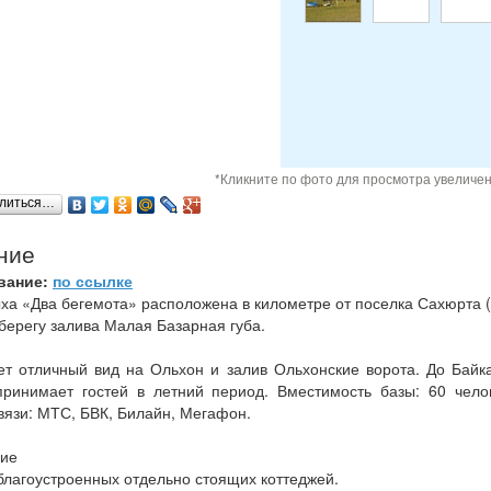
*Кликните по фото для просмотра увеличе
литься…
ние
вание:
по ссылке
ыха «Два бегемота» расположена в километре от поселка Сахюрта
берегу залива Малая Базарная губа.
ет отличный вид на Ольхон и залив Ольхонские ворота. До Байк
принимает гостей в летний период. Вместимость базы: 60 чело
вязи: МТС, БВК, Билайн, Мегафон.
ие
благоустроенных отдельно стоящих коттеджей.