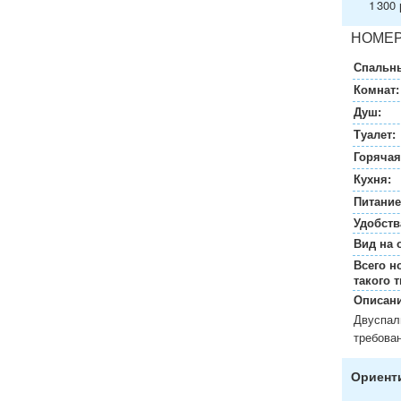
1 300 
НОМЕР
Спальны
Комнат:
Душ:
Туалет:
Горячая
Кухня:
Питание
Удобств
Вид на 
Всего н
такого т
Описани
Двуспал
требова
Ориенти