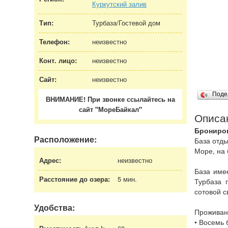
Куркутский залив
Тип:
Турбаза/Гостевой дом
Телефон:
неизвестно
Конт. лицо:
неизвестно
Сайт:
неизвестно
Поде
ВНИМАНИЕ! При звонке ссылайтесь на
сайт "МореБайкал"
Описа
Брониро
Расположение:
База отд
Море, на 
Адрес:
неизвестно
База име
Расстояние до озера:
5 мин.
Турбаза 
сотовой с
Удобства:
Проживан
• Восемь 