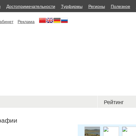
и
Достопримечательности
Турфирмы
Регионы
Полезное
абинет
Реклама
Рейтинг
рафии