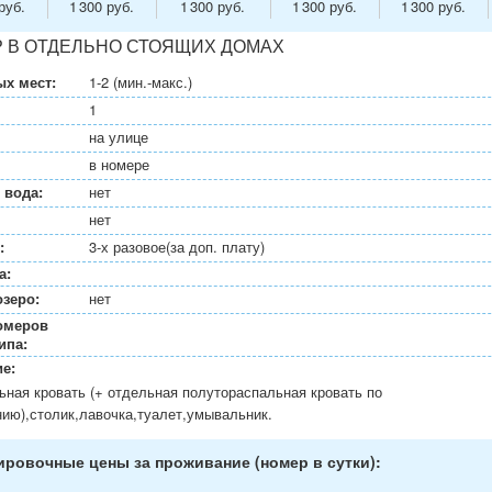
руб.
1 300 руб.
1 300 руб.
1 300 руб.
1 300 руб.
 В ОТДЕЛЬНО СТОЯЩИХ ДОМАХ
х мест:
1-2 (мин.-макс.)
1
на улице
в номере
 вода:
нет
нет
:
3-х разовое(за доп. плату)
а:
озеро:
нет
омеров
ипа:
е:
ьная кровать (+ отдельная полутораспальная кровать по
нию),столик,лавочка,туалет,умывальник.
ровочные цены за проживание (номер в сутки):