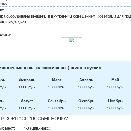
ипа:
е:
ера оборудованы внешним и внутренним освещением, розетками для по
ов и ноутбуков.
афии:
ровочные цены за проживание (номер в сутки):
арь
Февраль
Март
Апрель
Май
руб.
1 300 руб.
1 300 руб.
1 300 руб.
1 300 руб.
ль
Август
Сентябрь
Октябрь
Ноябрь
руб.
1 300 руб.
1 300 руб.
1 300 руб.
1 300 руб.
 В КОРПУСЕ "ВОСЬМЕРОЧКА"
х мест:
1-3 (мин.-макс.)