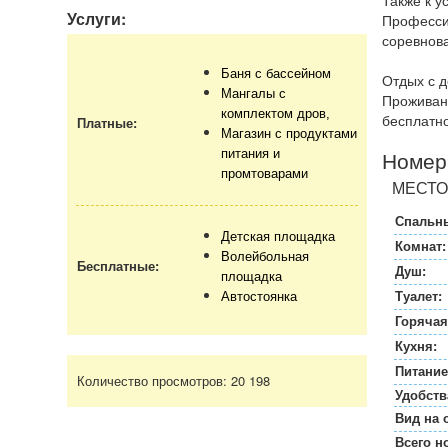
Также к у
Услуги:
Професси
соревнов
Баня с бассейном
Отдых с 
Мангалы с
Проживани
комплектом дров,
бесплатно
Платные:
Магазин с продуктами
Номер
питания и
промтоварами
МЕСТО
Спальны
Детская площадка
Комнат:
Волейбольная
Бесплатные:
Душ:
площадка
Туалет:
Автостоянка
Горячая
Кухня:
Питание
Количество просмотров:
20 198
Удобств
Вид на 
Всего н