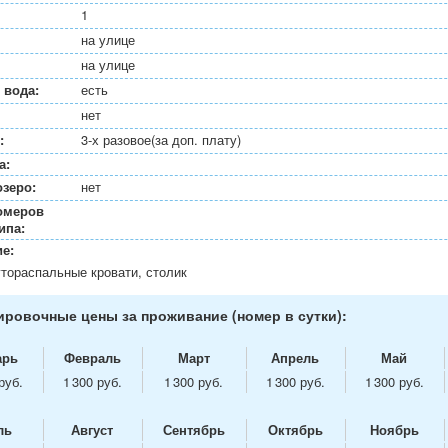
1
на улице
на улице
 вода:
есть
нет
:
3-х разовое(за доп. плату)
а:
озеро:
нет
омеров
ипа:
е:
утораспальные кровати, столик
ровочные цены за проживание (номер в сутки):
арь
Февраль
Март
Апрель
Май
руб.
1 300 руб.
1 300 руб.
1 300 руб.
1 300 руб.
ль
Август
Сентябрь
Октябрь
Ноябрь