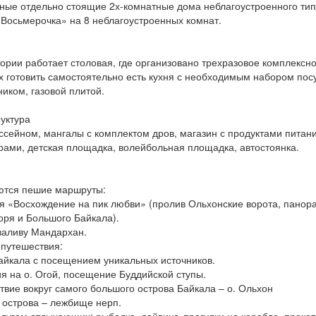
ные отдельно стоящие 2х-комнатные дома неблагоустроенного тип
«Восьмерочка» на 8 неблагоустроенных комнат.
ории работает столовая, где организовано трехразовое комплексн
 готовить самостоятельно есть кухня с необходимым набором пос
иком, газовой плитой.
уктура
ссейном, мангалы с комплектом дров, магазин с продуктами питан
рами, детская площадка, волейбольная площадка, автостоянка.
ются пешие маршруты:
ия «Восхождение на пик любви» (пролив Ольхонские ворота, пано
оря и Большого Байкала).
 заливу Мандархан.
 путешествия:
Байкала с посещением уникальных источников.
ия на о. Огой, посещение Буддийской ступы.
твие вокруг самого большого острова Байкала – о. Ольхон
 острова – лежбище нерп.