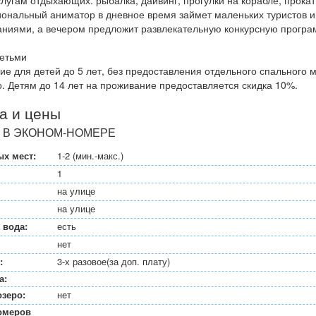
слугам отдыхающих: рыбалка, дайвинг, прогулки на корабле, прока
ональный аниматор в дневное время займет маленьких туристов и
аниями, а вечером предложит развлекательную конкурсную прогр
детьми
е для детей до 5 лет, без предоставления отдельного спального м
. Детям до 14 лет на проживание предоставляется скидка 10%.
а и цены
 В ЭКОНОМ-НОМЕРЕ
х мест:
1-2 (мин.-макс.)
1
на улице
на улице
 вода:
есть
нет
:
3-х разовое(за доп. плату)
а:
озеро:
нет
омеров