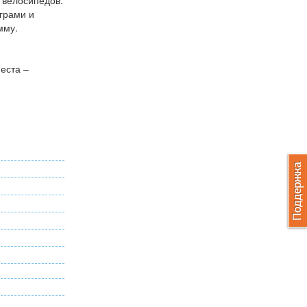
т велосипедов.
грами и
амму.
еста –