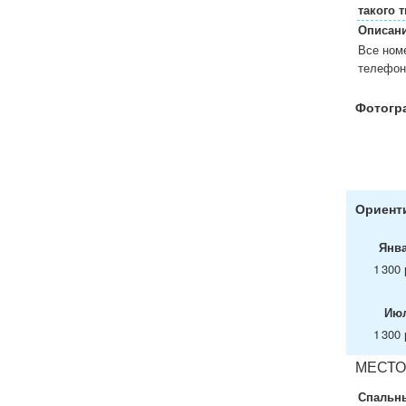
такого т
Описани
Все ном
телефон
Фотогр
Ориенти
Янв
1 300 
Ию
1 300 
МЕСТО
Спальны