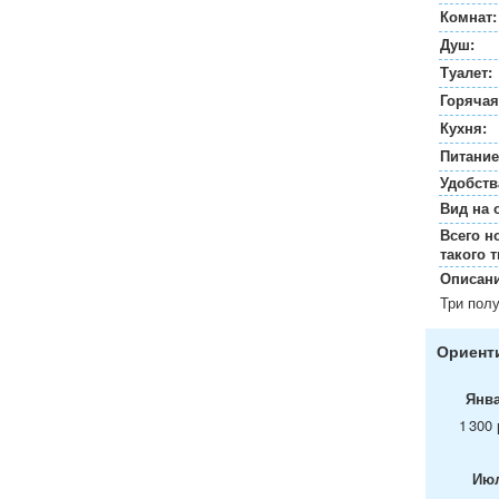
Комнат:
Душ:
Туалет:
Горячая
Кухня:
Питание
Удобств
Вид на 
Всего н
такого т
Описани
Три пол
Ориенти
Янв
1 300 
Ию