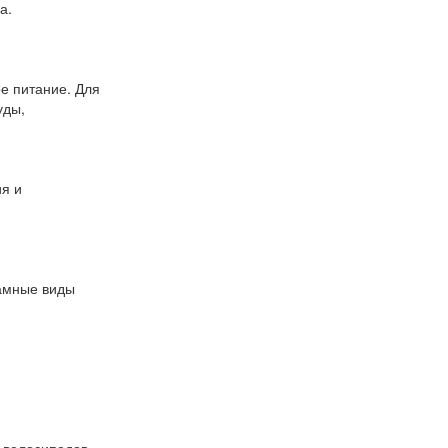
а.
ое питание. Для
уды,
ия и
рамные виды