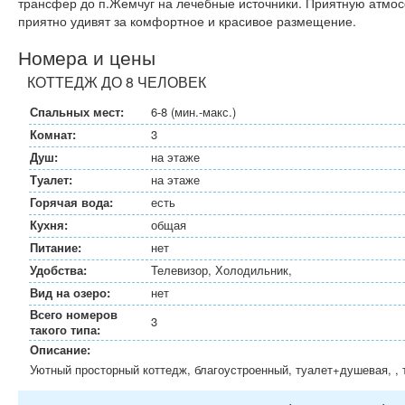
трансфер до п.Жемчуг на лечебные источники. Приятную атмо
приятно удивят за комфортное и красивое размещение.
Номера и цены
КОТТЕДЖ ДО 8 ЧЕЛОВЕК
Спальных мест:
6-8 (мин.-макс.)
Комнат:
3
Душ:
на этаже
Туалет:
на этаже
Горячая вода:
есть
Кухня:
общая
Питание:
нет
Удобства:
Телевизор, Холодильник,
Вид на озеро:
нет
Всего номеров
3
такого типа:
Описание:
Уютный просторный коттедж, благоустроенный, туалет+душевая, , 