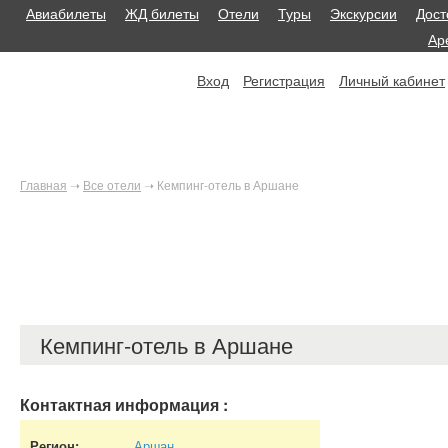
Авиабилеты
ЖД билеты
Отели
Туры
Экскурсии
Дост
Ар
Вход
Регистрация
Личный кабинет
Главная
➝
Все отели
➝
Кемпинг-отель в Аршане
Кемпинг-отель в Аршане
Контактная информация
:
Регион:
Аршан