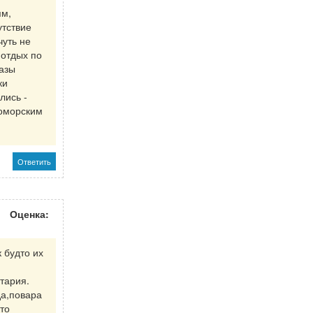
ям,
утствие
чуть не
 отдых по
базы
ки
лись -
ломорским
Ответить
Оценка:
 будто их
тария.
да,повара
то