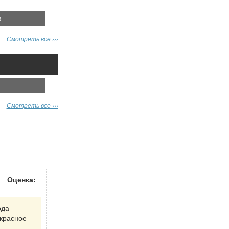
в
Смотреть все ›››
Смотреть все ›››
Оценка:
ода
екрасное