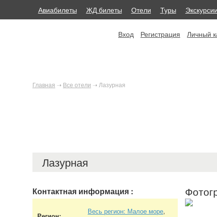
Авиабилеты
ЖД билеты
Отели
Туры
Экскурси
Вход
Регистрация
Личный к
Главная
➝
Все отели
➝
Лазурная
Лазурная
Фотог
Контактная информация
:
Весь регион: Малое море
,
Регион: