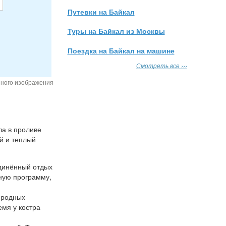
Путевки на Байкал
Туры на Байкал из Москвы
Поездка на Байкал на машине
Смотреть все ›››
нного изображения
ла в проливе
й и теплый
единённый отдых
нную программу,
иродных
емя у костра