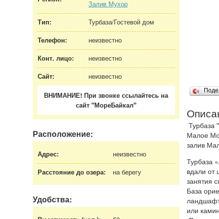
Залив Мухор
Тип:
Турбаза/Гостевой дом
Телефон:
неизвестно
Конт. лицо:
неизвестно
Сайт:
неизвестно
Поде
ВНИМАНИЕ! При звонке ссылайтесь на
сайт "МореБайкал"
Описа
Турбаза "
Расположение:
Малое Мор
залив Мал
Адрес:
неизвестно
Турбаза 
вдали от 
Расстояние до озера:
на берегу
занятия с
База орие
Удобства:
ландшафто
или камин