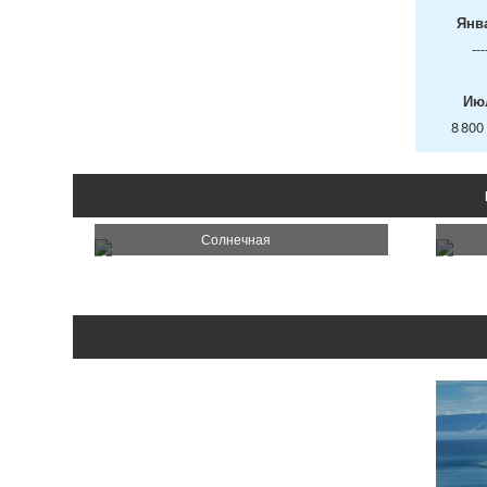
Янв
---
Ию
8 800
Солнечная