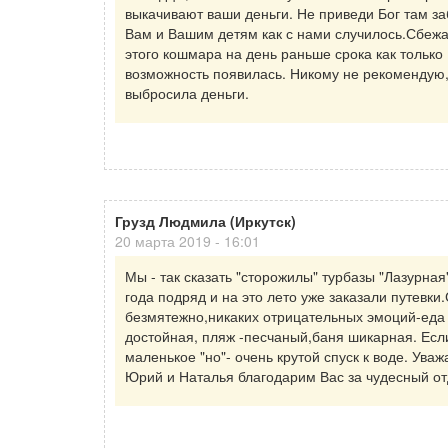
выкачивают ваши деньги. Не приведи Бог там за
Вам и Вашим детям как с нами случилось.Сбежа
этого кошмара на день раньше срока как только
возможность появилась. Никому не рекомендую
выбросила деньги.
Грузд Людмила (Иркутск)
20 марта 2019 - 16:01
Мы - так сказать "сторожилы" турбазы "Лазурная
года подряд и на это лето уже заказали путевки
безмятежно,никаких отрицательных эмоций-еда
достойная, пляж -песчаный,баня шикарная. Есл
маленькое "но"- очень крутой спуск к воде. Ува
Юрий и Наталья благодарим Вас за чудесный от