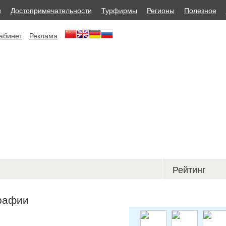
и
Достопримечательности
Турфирмы
Регионы
Полезное
абинет
Реклама
Рейтинг
рафии