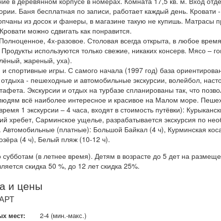
е в деревянном корпусе в номерах. Комната 17,5 кв. м. Вход отд
ории. Баня бесплатная по записи, работает каждый день. Кровати
опчаны из досок и фанеры, в магазине такую не купишь. Матрасы 
 Кровати можно сдвигать как понравится.
Полноценное, 4х-разовое. Столовая всегда открыта, в любое врем
 Продукты используются только свежие, никаких консерв. Мясо – г
лёный, жареный, уха).
 и спортивные игры. С самого начала (1997 год) база ориентирова
 отдыха - пешеходные и автомобильные экскурсии, волейбол, наст
тафета. Экскурсии и отдых на турбазе спланированы так, что позво
 людям всё наиболее интересное и красивое на Малом море. Пеш
время 1 экскурсии – 4 часа, входят в стоимость путёвки): Курыканск
ий хребет, Сарминское ущелье, разрабатывается экскурсия по не
 Автомобильные (платные): Большой Байкал (4 ч), Курминская коса 
зёра (4 ч), Белый пляж (10-12 ч).
 субботам (в летнее время). Детям в возрасте до 5 дет на размещ
ляется скидка 50 %, до 12 лет скидка 25%.
а и цены
АРТ
х мест:
2-4 (мин.-макс.)