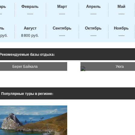
арь
Февраль
Март
Апрель
Май
--
-----
-----
-----
-----
ль
Август
Сентябрь
Октябрь
Ноябрь
 руб.
8 800 руб.
-----
-----
-----
Рекомендуемые базы отдыха:
Берег Байкала
Уюга
Популярные туры в регионе: