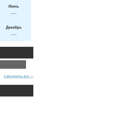
Июнь
-----
Декабрь
-----
Смотреть все ›››