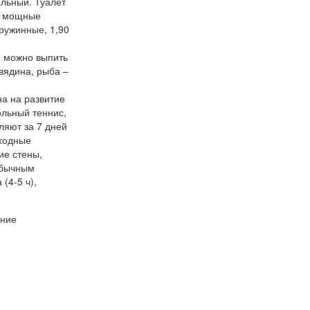
ельный. Туалет
 - мощные
пружинные, 1,90
я можно выпить
овядина, рыба –
на на развитие
ольный теннис,
ляют за 7 дней
еходные
ие стены,
обычным
(4-5 ч),
ение