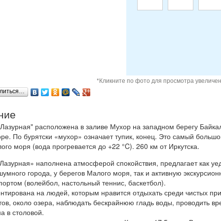
*Кликните по фото для просмотра увеличе
литься…
ние
Лазурная" расположена в заливе Мухор на западном берегу Байка
е. По бурятски «мухор» означает тупик, конец. Это самый большо
ого моря (вода прогревается до +22 °C). 260 км от Иркутска.
«Лазурная» наполнена атмосферой спокойствия, предлагает как у
шумного города, у берегов Малого моря, так и активную экскурсио
портом (волейбол, настольный теннис, баскетбол).
нтирована на людей, которым нравится отдыхать среди чистых пр
в, около озера, наблюдать бескрайнюю гладь воды, проводить вр
а в столовой.