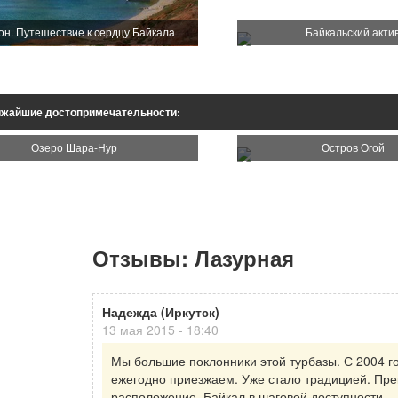
он. Путешествие к сердцу Байкала
Байкальский акти
жайшие достопримечательности:
Озеро Шара-Нур
Остров Огой
Отзывы: Лазурная
Надежда (Иркутск)
13 мая 2015 - 18:40
Мы большие поклонники этой турбазы. С 2004 г
ежегодно приезжаем. Уже стало традицией. Пр
расположение, Байкал в шаговой доступности,