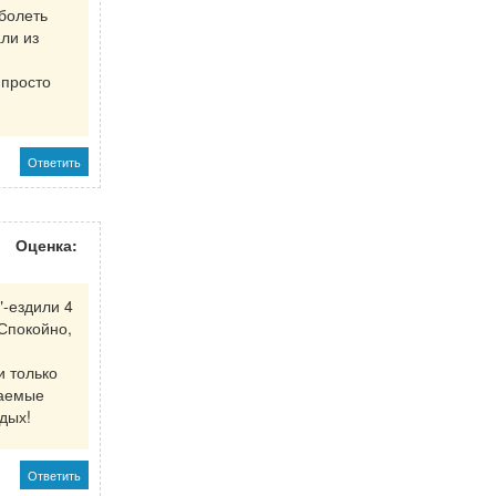
болеть
ли из
,просто
Ответить
Оценка:
"-ездили 4
.Спокойно,
и только
жаемые
дых!
Ответить