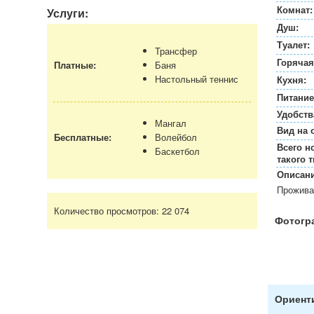
Комнат:
Услуги:
Душ:
Туалет:
Трансфер
Горячая
Платные:
Баня
Настольный теннис
Кухня:
Питание
Удобств
Мангал
Вид на 
Бесплатные:
Волейбол
Всего н
Баскетбол
такого т
Описани
Проживан
Количество просмотров:
22 074
Фотогр
Ориенти