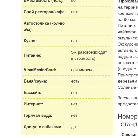
Вместимость (чел.):
50
Проживани
на террит
Свой ресторан/кафе:
есть
крепкие т
на 90 см.
Автостоянка (кол-во
Питание. 
а/м
):
чай/кофе.
омуль (со
Кухня:
нет
Экскурсии
активного
3-х разовое(входит
Питание:
водная эс
в стоимость)
показать
(среднее 
Visa/MasterCard:
принимаем
Приморск
деревьям.
Баня/сауна:
есть
Солёные о
Бассейн:
нет
Заезды по
предостав
Интернет:
нет
Номер
Горячая вода:
нет
СТАНД
Доступ с собаками:
да
Спальны