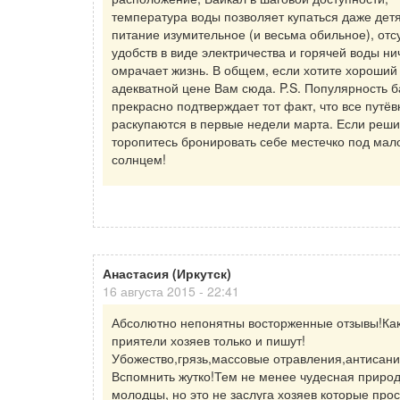
температура воды позволяет купаться даже дет
питание изумительное (и весьма обильное), отс
удобств в виде электричества и горячей воды ни
омрачает жизнь. В общем, если хотите хороший
адекватной цене Вам сюда. P.S. Популярность 
прекрасно подтверждает тот факт, что все путёв
раскупаются в первые недели марта. Если реши
торопитесь бронировать себе местечко под ма
солнцем!
Анастасия (Иркутск)
16 августа 2015 - 22:41
Абсолютно непонятны восторженные отзывы!Как
приятели хозяев только и пишут!
Убожество,грязь,массовые отравления,антисани
Вспомнить жутко!Тем не менее чудесная приро
молодцы, но это не заслуга хозяев которые прос