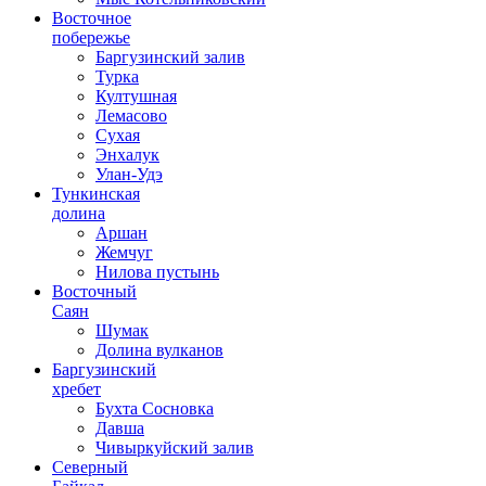
Восточное
побережье
Баргузинский залив
Турка
Култушная
Лемасово
Сухая
Энхалук
Улан-Удэ
Тункинская
долина
Аршан
Жемчуг
Нилова пустынь
Восточный
Саян
Шумак
Долина вулканов
Баргузинский
хребет
Бухта Сосновка
Давша
Чивыркуйский залив
Северный