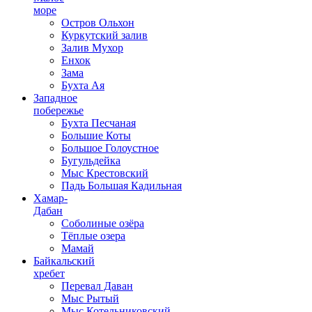
море
Остров Ольхон
Куркутский залив
Залив Мухор
Енхок
Зама
Бухта Ая
Западное
побережье
Бухта Песчаная
Большие Коты
Большое Голоустное
Бугульдейка
Мыс Крестовский
Падь Большая Кадильная
Хамар-
Дабан
Соболиные озёра
Тёплые озера
Мамай
Байкальский
хребет
Перевал Даван
Мыс Рытый
Мыс Котельниковский