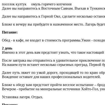
поселок култук омуль горячего копчения
Далее вы направитесь к Восточным Саянам. Въехав в Тункинску
Далее вы направитесь к Горной Оке, сделаете несколько остан
Ближе к вечеру вы прибудете в назначенное место. Лагерь буде
Питание:
Обед - в кафе, не входит в стоимость программы.Ужин - походн
2 день
Именно в этот день вам предстоит узнать, что такое настоящий
После завтрака вы отправитесь в удивительное приключение п
На вашем пути встанет несколько серьезных преград. Первой бу
Далее путь ляжет по узкой дороге, проходящей то по краю об
Вождение оставьте для наших профессиональных водителей.
Ближе к обеду вам предстоит пройти веселое испытание – брод 
Вечером - прибытие на минеральные источники Хойто-Гол, уни
Установка лагеря. Отдых.
Питание: