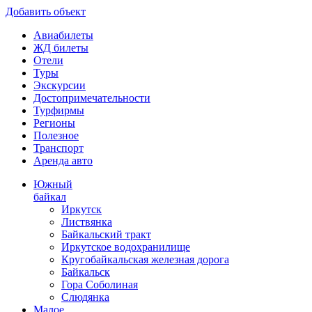
Добавить объект
Авиабилеты
ЖД билеты
Отели
Туры
Экскурсии
Достопримечательности
Турфирмы
Регионы
Полезное
Транспорт
Аренда авто
Южный
байкал
Иркутск
Листвянка
Байкальский тракт
Иркутское водохранилище
Кругобайкальская железная дорога
Байкальск
Гора Соболиная
Слюдянка
Малое