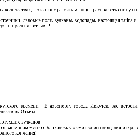
количествах, – это шанс размять мышцы, расправить спину и п
сточники, лавовые поля, вулканы, водопады, настоящая тайга и
одов и прочитав отзывы!
кутского времени. В аэропорту города Иркутск, вас встретит
ешествия. Отъезд.
 потухших вулканов.
ится ваше знакомство с Байкалом. Со смотровой площадки открыв
одного копчения!