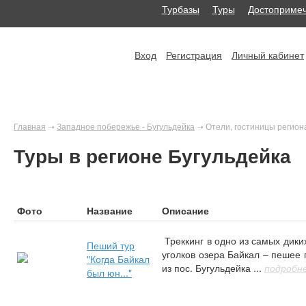
Турбазы
Туры
Достопримеч
Вход
Регистрация
Личный кабинет
Главная
➝
Западное побережье - Бугульдейка
➝
Отели, гостиницы регион
Туры в регионе Бугульдейка
Фото
Название
Описание
Треккинг в одно из самых дики
Пеший тур
уголков озера Байкал – пешее
"Когда Байкал
из пос. Бугульдейка ...
подробн
был юн..."