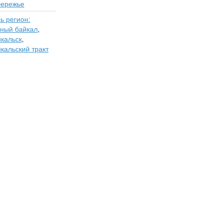
бережье
ь регион:
ный байкал
,
кальск
,
кальский тракт
ров
Контакты
Мы Вконтакте