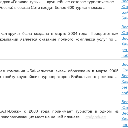
Вес
одаж «Горячие туры» — крупнейшее сетевое туристическое
Юж
оссии: в состав Сети входит более 600 туристических ...
Бай
Бай
Вес
Юж
кал-круиз» была создана в марте 2004 года. Приоритетным
Вес
омпании является оказание полного комплекса услуг по ...
Ха
рег
по
Вес
Юж
ая компания «Байкальская виза» образована в марте 2005
Вес
в тройку крупнейших туроператоров Байкальского региона ...
Ха
рег
по
Вес
Юж
А.Н-Вояж» с 2000 года принимает туристов в одном из
Вес
 завораживающих мест на нашей планете ...
подробнее
Ха
рег