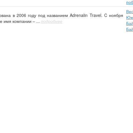
по
Вес
ана в 2006 году под названием Adrenalin Travel. C ноября
Юж
е имя компании – ...
подробнее
Бай
Бай
Форум
Добавить объявление
Новости
Магазин сувени
Вас интересует где жить и что посмотреть на Байкале? Вы