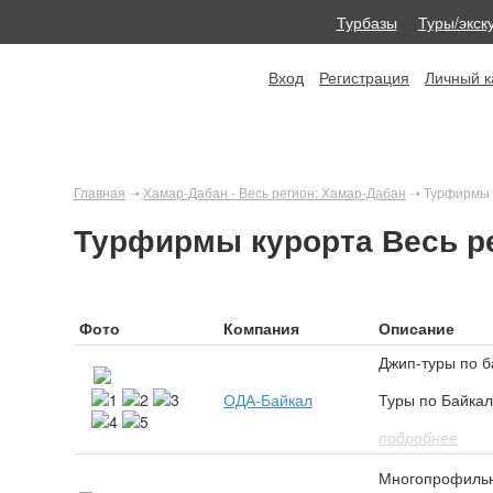
Турбазы
Туры/экск
Вход
Регистрация
Личный к
Главная
➝
Хамар-Дабан - Весь регион: Хамар-Дабан
➝
Турфирмы 
Турфирмы курорта Весь р
Фото
Компания
Описание
Джип-туры по б
ОДА-Байкал
Туры по Байкал
подробнее
Многопрофильн