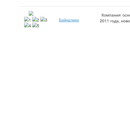
Компания основ
Байкалика
2011 года, ново
О проекте
Все права защищены © 2012-2019 «МореБайкал.ру»