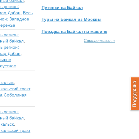
ь регион:
Путевки на Байкал
мар-Дабан
,
Весь
ион: Западное
Туры на Байкал из Москвы
бережье
Поездка на Байкал на машине
ь регион:
ный байкал
,
Смотреть все ›››
ь регион:
мар-Дабан
,
льшое
оустное
кальск
,
кальский тракт
,
ра Соболиная
ь регион:
ный байкал
,
кальск
,
кальский тракт