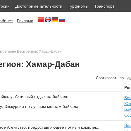
урсии
Достопримечательности
Турфирмы
Транспорт
абинет
Реклама
в регионе Весь регион: Хамар-Дабан
егион: Хамар-Дабан
Сортировать по
И
Ре
айкалу. Активный отдых на байкале.
Вес
Юж
у. Экскурсии по лучшим местам байкала.
Бай
Со
Вес
ое Агентство, предоставляющее полный комплекс
Юж