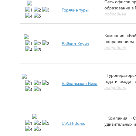
Сеть офисов пр
образование в Р
Горячие туры
подробнее
Компания «Бай
направлением к
Байкал-Круиз
подробнее
Туроператорск
года и входит 
Байкальская Виза
подробнее
Компания «С.
С.А.Н-Вояж
удивительных и