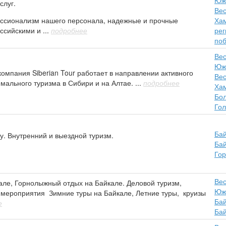
слуг.
Вес
ссионализм нашего персонала, надежные и прочные
Ха
ссийскими и ...
подробнее
рег
по
Вес
Юж
компания Siberian Tour работает в направлении активного
Вес
мального туризма в Сибири и на Алтае. ...
подробнее
Ха
Бо
Гол
Бай
у. Внутренний и выездной туризм.
Бай
Го
Вес
ле, Горнолыжный отдых на Байкале. Деловой туризм,
Юж
мероприятия Зимние туры на Байкале, Летние туры, круизы
Бай
е
Бай