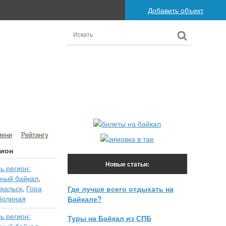
Добавить объект
мени
Рейтингу
гион
Новые статьи:
ь регион:
ный байкал
,
кальск
,
Гора
Где лучше всего отдыхать на
болиная
Байкале?
ь регион:
Туры на Байкал из СПБ
ный байкал
,