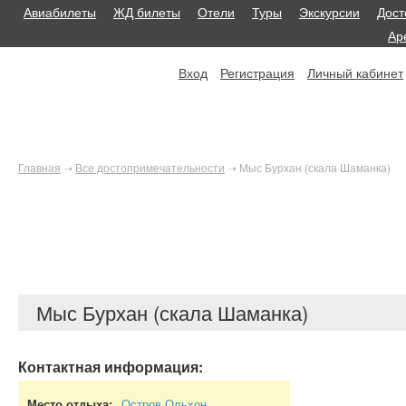
Авиабилеты
ЖД билеты
Отели
Туры
Экскурсии
Дост
Ар
Вход
Регистрация
Личный кабинет
Главная
➝
Все достопримечательности
➝
Мыс Бурхан (скала Шаманка)
Мыс Бурхан (скала Шаманка)
Контактная информация:
Место отдыха:
Остров Ольхон