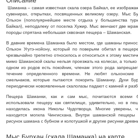
Шаманка – самая известная скала озера Байкал, ее изображаю
сувенирах, открытках, посвященных великому озеру. Мыс Б
Ольхон (пополуярнейшее месте отдыха у большинства тур
Байкал), неподалеку от поселка Хужир. Мыс венчают две мра
породы спрятана небольшая сквозная пещера – Шаманская.
В давние времена Шаманка было местом, где шаманы принос
Ольхон Угутэ-нойону, который по поверьям обитал в пещер
чрезвычайно трепетно относилось и относиться к этому мистиче
мимо Шаманской скалы нельзя проезжать на колесах, а только 
одном из родов есть покойник, членам этого рода запреща
течение определенного времени. Не любят ольхонские 
смельчаков, которые пытаются покорить Шаманку. Духи Б
периодически новоявленные скалолазы падают с камней и разб
Пещера Шаманки, как и сам мыс, почитаются всеми бу
использовали пещеру как святилище, удивительно, но в пе
находилась икона Николы Чудотворца. Многие уверены, ч
находится могила Чингисхана. Внутри шаманской пещеры 
рисунок шамана с бубном и колотушкой и другие рисунки древн
Мыс Бурхан (скала Шаманка) на карте