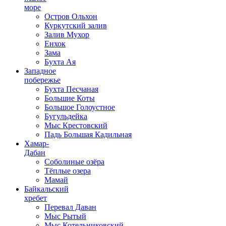
море
Остров Ольхон
Куркутский залив
Залив Мухор
Енхок
Зама
Бухта Ая
Западное
побережье
Бухта Песчаная
Большие Коты
Большое Голоустное
Бугульдейка
Мыс Крестовский
Падь Большая Кадильная
Хамар-
Дабан
Соболиные озёра
Тёплые озера
Мамай
Байкальский
хребет
Перевал Даван
Мыс Рытый
Мыс Котельниковский