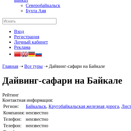
Байкал
Северобайкальск
Бухта Аяя
Вход
Регистрация
Личный кабинет
Реклама
Главная
➝
Все туры
➝
Дайвинг-сафари на Байкале
Дайвинг-сафари на Байкале
Рейтинг
Контактная информация:
Регион:
Байкальск
,
Кругобайкальская железная дорога
,
Лист
Компания:
неизвестно
Телефон:
неизвестно
Телефон:
неизвестно