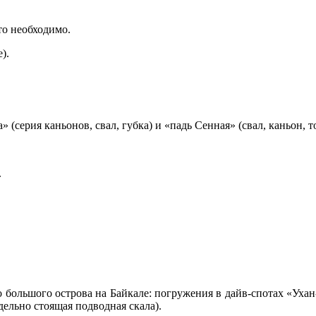
то необходимо.
).
 (серия каньонов, свал, губка) и «падь Сенная» (свал, каньон, то
.
 большого острова на Байкале: погружения в дайв-спотах «Ухан-
дельно стоящая подводная скала).