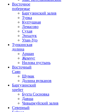
Восточное
побережье
Баргузинский залив
Турка
Култушная
Лемасово
Сухая
Энхалук
Улан-Удэ
Тункинская
долина
Аршан
Жемчуг
Нилова пустынь
Восточный
Саян
Шумак
Долина вулканов
Баргузинский
хребет
Бухта Сосновка
Давша
Чивыркуйский залив
Северный