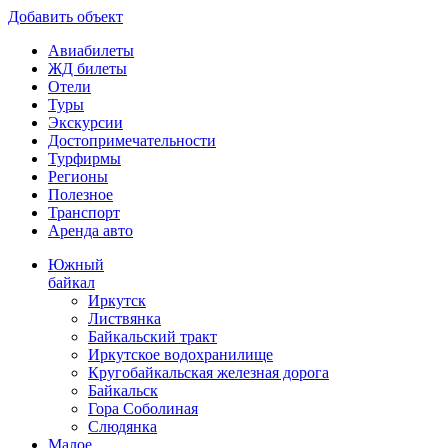
Добавить объект
Авиабилеты
ЖД билеты
Отели
Туры
Экскурсии
Достопримечательности
Турфирмы
Регионы
Полезное
Транспорт
Аренда авто
Южный
байкал
Иркутск
Листвянка
Байкальский тракт
Иркутское водохранилище
Кругобайкальская железная дорога
Байкальск
Гора Соболиная
Слюдянка
Малое