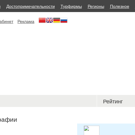
и
Достопримечательности
Турфирмы
Регионы
Полезное
абинет
Реклама
Рейтинг
рафии