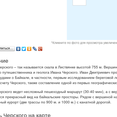
*Кликните по фото для просмотра увеличе
литься…
ние
рского – так называется скала в Листвянке высотой 755 м. Верши
о путешественника и геолога Ивана Черского. Иван Дмитриевич пр
удами о Байкале, в частности, первым исследованием береговой л
 счету Черского, также составление одной из первых географически
ерского ведет несложный пешеходный маршрут (30-40 мин), а с в
ся прекрасный вид на байкальские просторы. Рядом с вершиной н
ый курорт (две трассы по 900 м. и 1000 м.) с канатной дорогой.
 Черского на карте