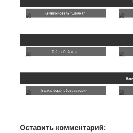
Кемпинг-отель "Елочка"
Тайны Байкала
Бли
Байкальская обсерватория
Оставить комментарий: