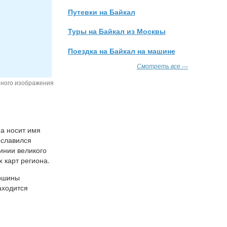
Путевки на Байкал
Туры на Байкал из Москвы
Поездка на Байкал на машине
Смотреть все ›››
нного изображения
на носит имя
ославился
инии великого
х карт региона.
ершины
аходится