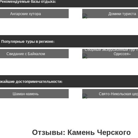
Рекомендуемые базы отдыха:
Ангарские хутора
Домики туриста
Популярные туры в регионе:
Сборный экскурсионный тур 
Свидание с Байкалом
Одиссея»
жайшие достопримечательности:
Шаман-камень
Свято-Никольская цер
Отзывы: Камень Черского