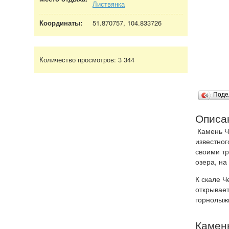
Листвянка
Координаты:
51.870757, 104.833726
Количество просмотров:
3 344
Поде
Описа
Камень Че
известног
своими тр
озера, на
К скале Ч
открывает
горнолыжн
Камень