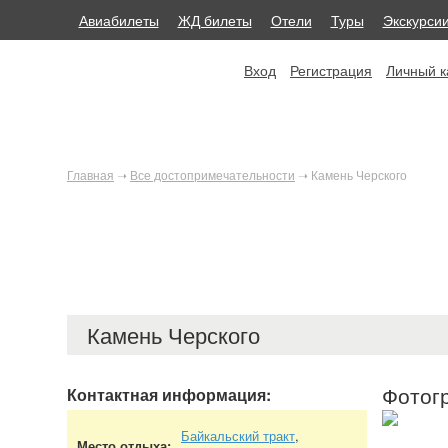
Авиабилеты
ЖД билеты
Отели
Туры
Экскурси
Вход
Регистрация
Личный к
Главная
➝
Все достопримечательности
➝
Камень Черского
Камень Черского
Фотог
Контактная информация:
Байкальский тракт
,
Место отдыха: