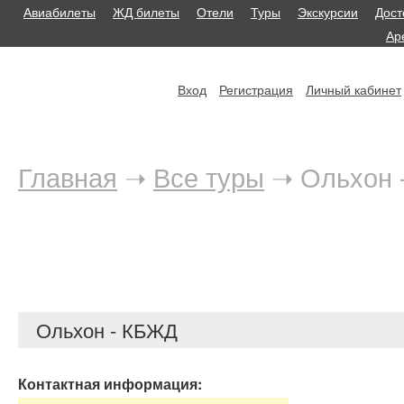
Авиабилеты
ЖД билеты
Отели
Туры
Экскурсии
Дост
Ар
Вход
Регистрация
Личный кабинет
Главная
➝
Все туры
➝
Ольхон 
Ольхон - КБЖД
Контактная информация: