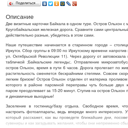
Поделиться…
Описание
Две визитные карточки Байкала в одном туре. Остров Ольхон с
Кругобайкальская железная дорога. Сравните сами центральны
действительно разные, убедитесь в этом сами.
Наше путешествие начинается в старинном городе – столиц
Иркутск. Сбор группы в 09:00 по Иркутскому времени напротив 
ул. Октябрьской Революции 11). Через дорогу от автовокзала 
табличкой ;Байкальские легенды;. Отправление микроавтобус
остров Ольхон, время в пути 6 часов. Дорога пролегает по жив
растительность сменяется бескрайними степями. Совсем скор
легким бризом! Остров Ольхон отделен от материка проливом
которого в районе паромной переправы чуть больше двух к
паром преодолевает за 15-20 минут. Ступив на остров Ольхон п
и динамичные выходные!
Заселение в гостиницу/базу отдыха. Свободное время, чт
настроить фотоаппараты, ведь впереди много интересного. У
который расскажет, как вы проведете ближайшие дни, посове
сувениры и как загадывать желания, чтобы они непременно сбы