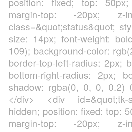
position: fixed; top: 50px;
margin-top: -20px; z-i
class=&quot;status&quot; styl
size: 14px; font-weight: bol
109); background-color: rgb(
border-top-left-radius: 2px; 
bottom-right-radius: 2px; bo
shadow: rgba(0, 0, 0, 0.2)
</div> <div id=&quot;tk-sta
hidden; position: fixed; top: 
margin-top: -20px; z-i