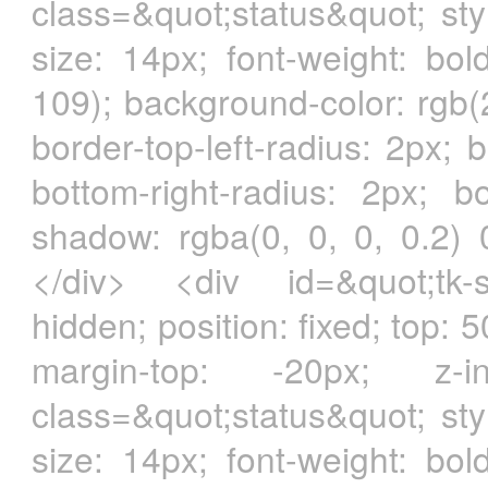
class=&quot;status&quot; styl
size: 14px; font-weight: bol
109); background-color: rgb(
border-top-left-radius: 2px; 
bottom-right-radius: 2px; bo
shadow: rgba(0, 0, 0, 0.2)
</div> <div id=&quot;tk-sta
hidden; position: fixed; top: 
margin-top: -20px; z-i
class=&quot;status&quot; styl
size: 14px; font-weight: bol