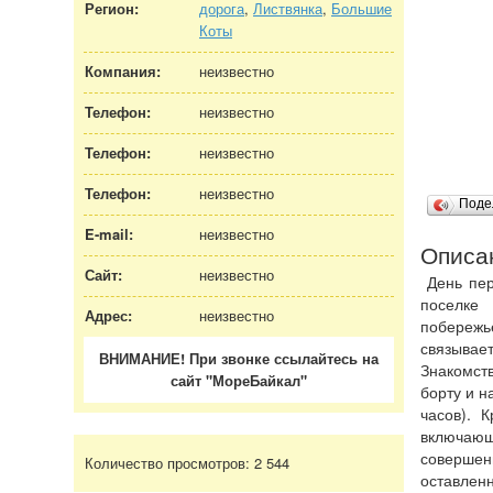
Регион:
дорога
,
Листвянка
,
Большие
Коты
Компания:
неизвестно
Телефон:
неизвестно
Телефон:
неизвестно
Телефон:
неизвестно
Поде
E-mail:
неизвестно
Описа
Сайт:
неизвестно
День пер
поселке 
Адрес:
неизвестно
побережье
связывае
ВНИМАНИЕ! При звонке ссылайтесь на
Знакомст
сайт "МореБайкал"
борту и н
часов). 
включающ
совершен
Количество просмотров:
2 544
оставлен