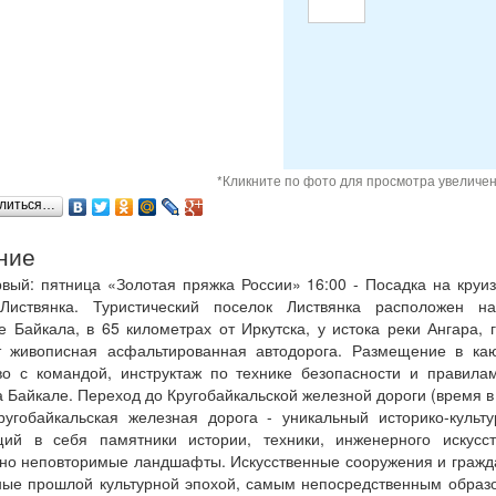
*Кликните по фото для просмотра увеличе
литься…
ние
вый: пятница «Золотая пряжка России» 16:00 - Посадка на круи
Листвянка. Туристический поселок Листвянка расположен н
 Байкала, в 65 километрах от Иркутска, у истока реки Ангара, 
т живописная асфальтированная автодорога. Размещение в каю
во с командой, инструктаж по технике безопасности и правила
а Байкале. Переход до Кругобайкальской железной дороги (время в
Кругобайкальская железная дорога - уникальный историко-культ
ий в себя памятники истории, техники, инженерного искусс
но неповторимые ландшафты. Искусственные сооружения и гражд
ные прошлой культурной эпохой, самым непосредственным образ