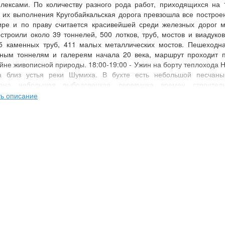
плексами. По количеству разного рода работ, приходящихся на 
и их выполнения Кругобайкальская дорога превзошла все постро
ире и по праву считается красивейшей среди железных дорог м
строили около 39 тоннелей, 500 лотков, труб, мостов и виадуков
15 каменных труб, 411 малых металлических мостов. Пешеходна
ным тоннелям и галереям начала 20 века, маршрут проходит п
йне живописной природы. 18:00-19:00 - Ужин на борту теплохода Н
а близ устья реки Шумиха. В бухте есть небольшой песчан
жена небольшая рыболовецкая деревушка времен строите
ный таежный распадок.
ть описание
рой: суббота «Бухта Песчаная - жемчужина Байкала» Около 7 утр
 и переход до бухты Песчаная. Бухта знаменита ходульны
пными видами на озеро со скал, окружающих бухту, отличным п
0:00 Завтрак на борту теплохода. 10:00 - 11:00 - Остановка в п. Б.К
 Поселок Большие Коты – это любимейшее место отдыха туристо
х корпоративных и дружеских встреч. Поселок раскинулся на зап
неподалеку от поселка Листвянка. История этого населенног
тается с историей самого озера и людей, которые выбрали
а этот живописный и благодатный край. Когда-то здесь добывали
в памяти старожилов строительство стекольного завода и биологи
 кстати, работает до сих пор. Добыча золота на Байкале впервы
тах в 1842 году. К этому периоду стоит отнести открытие