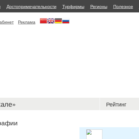
и
Достопримечательности
Турфирмы
Регионы
Полезное
абинет
Реклама
кале»
Рейтинг
рафии