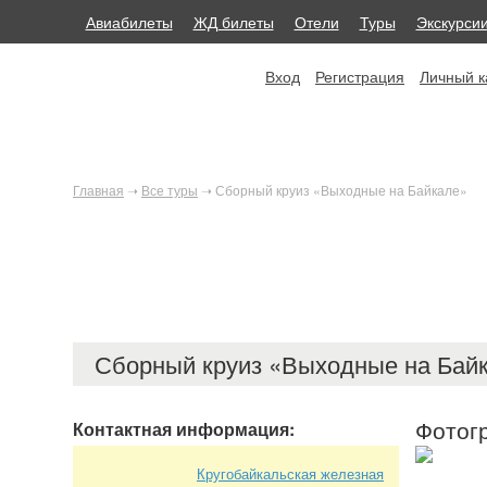
Авиабилеты
ЖД билеты
Отели
Туры
Экскурси
Вход
Регистрация
Личный к
Главная
➝
Все туры
➝
Сборный круиз «Выходные на Байкале»
Сборный круиз «Выходные на Бай
Фотог
Контактная информация:
Кругобайкальская железная