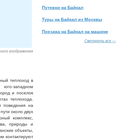
Путевки на Байкал
Туры на Байкал из Москвы
Поездка на Байкал на машине
Смотреть все ›››
нного изображения
зный теплоход в
а юго-западном
город и поселок
тах теплохода.
м поведения на
 пути около двух
урный комплекс,
тва, природы и
анские объекты,
ом контактируют