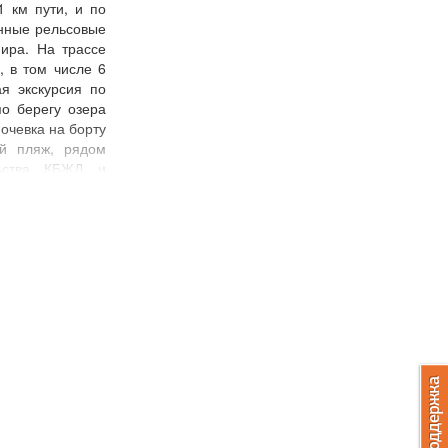
1 км пути, и по
енные рельсовые
ира. На трассе
, в том числе 6
я экскурсия по
о берегу озера
очевка на борту
ый пляж, рядом
льства КБЖД и
а выход с места
ми деревьями,
есчаным пляже).
оты. Прогулка по
в и проведения
адном побережье
о пункта тесно
 своим местом
 золотые пески,
ческой станции,
е упоминается в
 и разработку