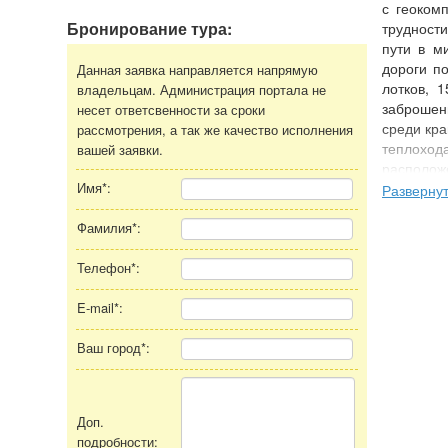
с геоком
Бронирование тура:
трудност
пути в м
дороги по
Данная заявка направляется напрямую
лотков, 
владельцам. Администрация портала не
заброшен
несет ответсвенности за сроки
среди кра
рассмотрения, а так же качество исполнения
теплоход
вашей заявки.
располо
Имя*:
ландшафт
Разверну
День вто
Фамилия*:
ночевки
великоле
Телефон*:
08:00 - 1
поселку.
E-mail*:
различны
Байкала 
Ваш город*:
перепле
жительств
еще живо 
Доп.
которая,
подробности:
докумен