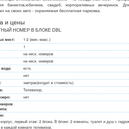
ия банкетов,юбилеев, свадеб, корпоративных вечеринок. Д
х на своих авто - охраняемая бесплатная парковка.
а и цены
ТНЫЙ НОМЕР В БЛОКЕ DBL
х мест:
1-2 (мин.-макс.)
1
на неск. номеров
на неск. номеров
 вода:
есть
нет
:
завтрак(входит в стоимость)
а:
Телевизор,
озеро:
нет
омеров
ипа:
е:
корпус, первый этаж: 2 блока. В блоке: 2 комнаты, туалет и душ с гидр
 в каждой комнате телевизор.