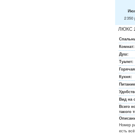
Ию
2 350 
ЛЮКС 
Спальны
Комнат:
Душ:
Туалет:
Горячая
Кухня:
Питание
Удобств
Вид на 
Всего н
такого т
Описани
Номер ра
есть всё