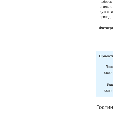
набором 
спальне 
душ с г
принадл
Фотогр
Ориенти
Янв
5 500 
Ию
5 500 
Гостин