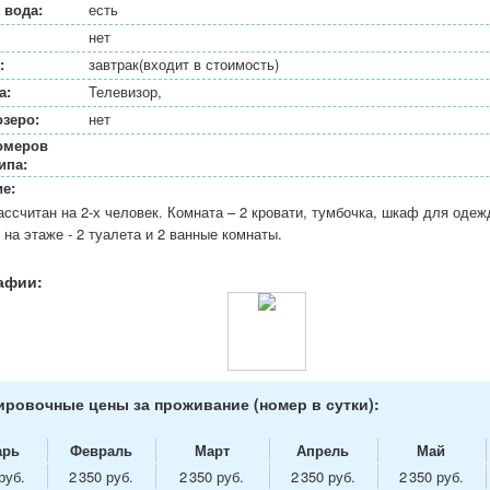
 вода:
есть
нет
:
завтрак(входит в стоимость)
а:
Телевизор,
озеро:
нет
омеров
ипа:
е:
ссчитан на 2-х человек. Комната – 2 кровати, тумбочка, шкаф для одеж
на этаже - 2 туалета и 2 ванные комнаты.
афии:
ровочные цены за проживание (номер в сутки):
арь
Февраль
Март
Апрель
Май
руб.
2 350 руб.
2 350 руб.
2 350 руб.
2 350 руб.