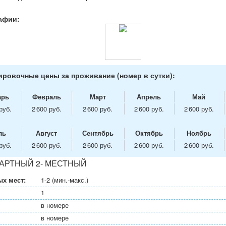
афии:
ровочные цены за проживание (номер в сутки):
арь
Февраль
Март
Апрель
Май
руб.
2 600 руб.
2 600 руб.
2 600 руб.
2 600 руб.
ль
Август
Сентябрь
Октябрь
Ноябрь
руб.
2 600 руб.
2 600 руб.
2 600 руб.
2 600 руб.
АРТНЫЙ 2- МЕСТНЫЙ
х мест:
1-2 (мин.-макс.)
1
в номере
в номере