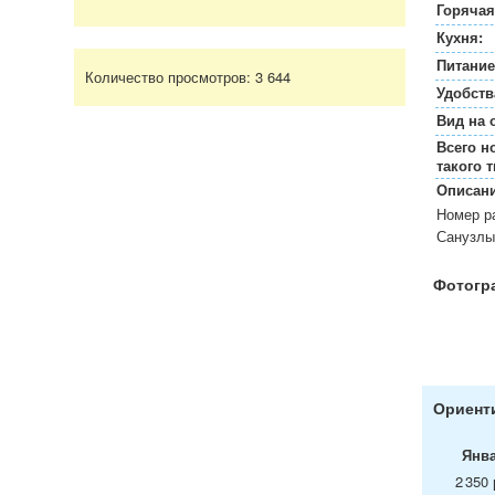
Горячая
Кухня:
Питание
Количество просмотров:
3 644
Удобств
Вид на 
Всего н
такого т
Описани
Номер ра
Санузлы 
Фотогр
Ориенти
Янв
2 350 