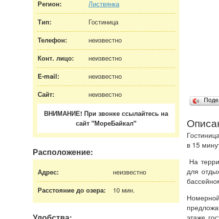
Регион:
Листвянка
Тип:
Гостиница
Телефон:
неизвестно
Конт. лицо:
неизвестно
E-mail:
неизвестно
Сайт:
неизвестно
Поде
ВНИМАНИЕ! При звонке ссылайтесь на
Описа
сайт "МореБайкал"
Гостиница
в 15 мину
Расположение:
На терри
для отды
Адрес:
неизвестно
бассейно
Расстояние до озера:
10 мин.
Номерно
предложа
Удобства:
этаже го