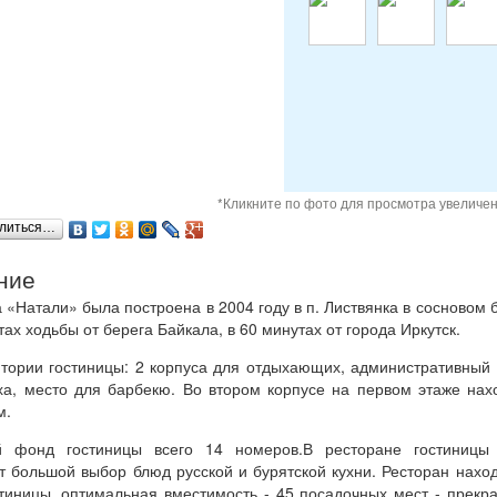
*Кликните по фото для просмотра увеличе
литься…
ние
 «Натали» была построена в 2004 году в п. Листвянка в сосновом 
тах ходьбы от берега Байкала, в 60 минутах от города Иркутск.
тории гостиницы: 2 корпуса для отдыхающих, административный 
ха, место для барбекю. Во втором корпусе на первом этаже нах
м.
й фонд гостиницы всего 14 номеров.В ресторане гостиницы
т большой выбор блюд русской и бурятской кухни. Ресторан нахо
стиницы, оптимальная вместимость - 45 посадочных мест - прекр