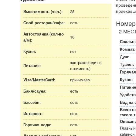
проведен
приехавши
Вместимость (чел.):
28
Номер
Свой ресторан/кафе:
есть
2-МЕС
Автостоянка (кол-во
10
а/м
):
Спальны
Комнат:
Кухня:
нет
Душ:
завтрак(входит в
Туалет:
Питание:
стоимость)
Горячая
Кухня:
Visa/MasterCard:
принимаем
Питание
Баня/сауна:
есть
Удобств
Бассейн:
есть
Вид на 
Всего н
Интернет:
есть
такого т
Описани
Горячая вода:
есть
Главный 
кабиной,
Доступ с собаками:
нет