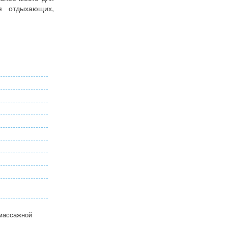
ля отдыхающих,
омассажной