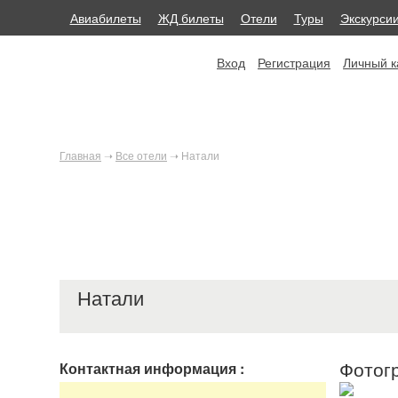
Авиабилеты
ЖД билеты
Отели
Туры
Экскурси
Вход
Регистрация
Личный к
Главная
➝
Все отели
➝
Натали
Натали
Фотог
Контактная информация
: