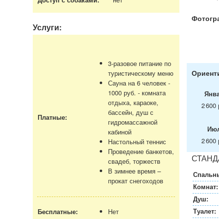
Фотогр
Услуги:
3-разовое питание по
Ориенти
туристическому меню
Сауна на 6 человек -
1000 руб. - комната
Янв
отдыха, караоке,
2 600 
бассейн, душ с
Платные:
гидромассажной
Ию
кабиной
2 600 
Настольный теннис
Проведение банкетов,
СТАНД
свадеб, торжеств
В зимнее время –
Спальны
прокат снегоходов
Комнат:
Душ:
Туалет:
Бесплатные:
Нет