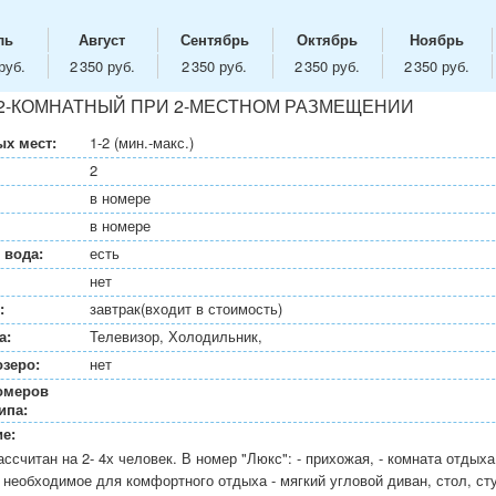
ль
Август
Сентябрь
Октябрь
Ноябрь
руб.
2 350 руб.
2 350 руб.
2 350 руб.
2 350 руб.
2-КОМНАТНЫЙ ПРИ 2-МЕСТНОМ РАЗМЕЩЕНИИ
х мест:
1-2 (мин.-макс.)
2
в номере
в номере
 вода:
есть
нет
:
завтрак(входит в стоимость)
а:
Телевизор, Холодильник,
озеро:
нет
омеров
ипа:
е:
ссчитан на 2- 4х человек. В номер "Люкс": - прихожая, - комната отдыха
 необходимое для комфортного отдыха - мягкий угловой диван, стол, ст