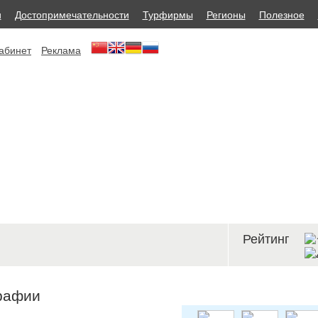
и
Достопримечательности
Турфирмы
Регионы
Полезное
абинет
Реклама
Рейтинг
рафии