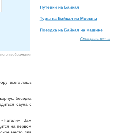
Путевки на Байкал
Туры на Байкал из Москвы
Поездка на Байкал на машине
Смотреть все ›››
нного изображения
бору, всего лишь
корпус, беседка
одиться сауна с
 «Натали» Вам
дится на первом
асное место для