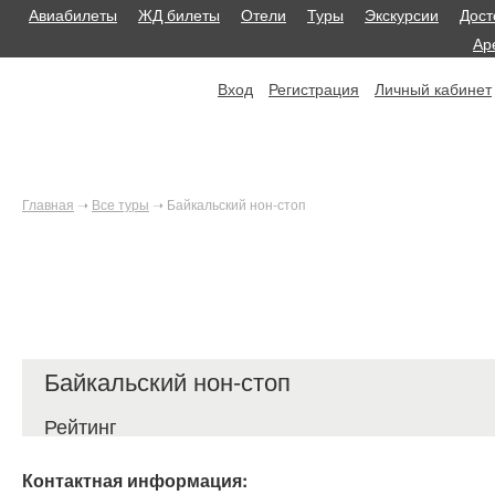
Авиабилеты
ЖД билеты
Отели
Туры
Экскурсии
Дост
Ар
Вход
Регистрация
Личный кабинет
Главная
➝
Все туры
➝
Байкальский нон-стоп
Байкальский нон-стоп
Рейтинг
Контактная информация: