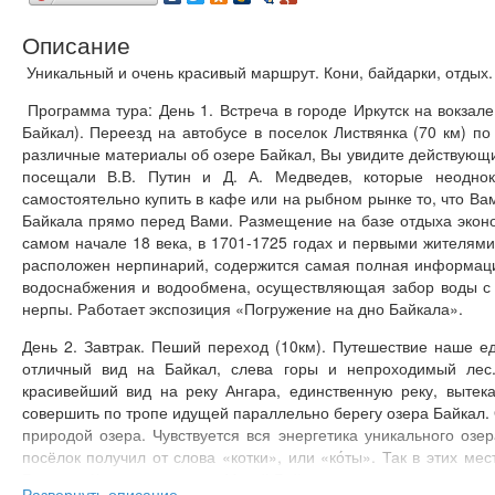
Описание
Уникальный и очень красивый маршрут. Кони, байдарки, отдых.
Программа тура: День 1. Встреча в городе Иркутск на вокзале
Байкал). Переезд на автобусе в поселок Листвянка (70 км) 
различные материалы об озере Байкал, Вы увидите действующи
посещали В.В. Путин и Д. А. Медведев, которые неодно
самостоятельно купить в кафе или на рыбном рынке то, что Вам
Байкала прямо перед Вами. Размещение на базе отдыха эконом
самом начале 18 века, в 1701-1725 годах и первыми жителям
расположен нерпинарий, содержится самая полная информаци
водоснабжения и водообмена, осуществляющая забор воды с 
нерпы. Работает экспозиция «Погружение на дно Байкала».
День 2. Завтрак. Пеший переход (10км). Путешествие наше ед
отличный вид на Байкал, слева горы и непроходимый лес
красивейший вид на реку Ангара, единственную реку, вытек
совершить по тропе идущей параллельно берегу озера Байкал. 
природой озера. Чувствуется вся энергетика уникального озе
посёлок получил от слова «котки», или «ко́ты». Так в этих ме
Больших Котах находится «Музей Байкаловедения» и аквариум 
Развернуть описание